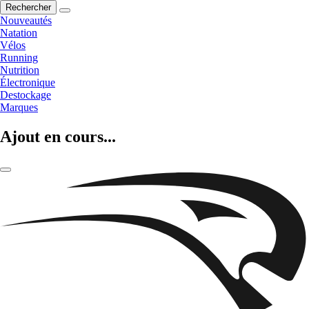
Rechercher
Nouveautés
Natation
Vélos
Running
Nutrition
Électronique
Destockage
Marques
Ajout en cours...