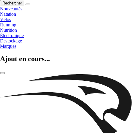
Rechercher
Nouveautés
Natation
Vélos
Running
Nutrition
Électronique
Destockage
Marques
Ajout en cours...