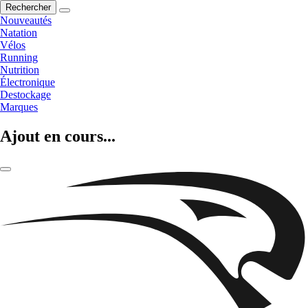
Rechercher
Nouveautés
Natation
Vélos
Running
Nutrition
Électronique
Destockage
Marques
Ajout en cours...