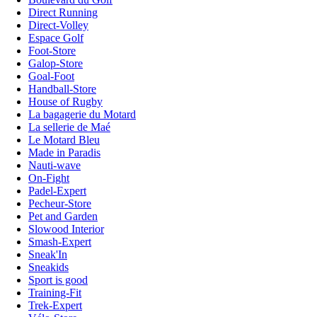
Direct Running
Direct-Volley
Espace Golf
Foot-Store
Galop-Store
Goal-Foot
Handball-Store
House of Rugby
La bagagerie du Motard
La sellerie de Maé
Le Motard Bleu
Made in Paradis
Nauti-wave
On-Fight
Padel-Expert
Pecheur-Store
Pet and Garden
Slowood Interior
Smash-Expert
Sneak'In
Sneakids
Sport is good
Training-Fit
Trek-Expert