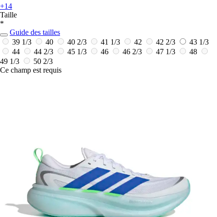
+14
Taille
*
Guide des tailles
39 1/3
40
40 2/3
41 1/3
42
42 2/3
43 1/3
44
44 2/3
45 1/3
46
46 2/3
47 1/3
48
49 1/3
50 2/3
Ce champ est requis