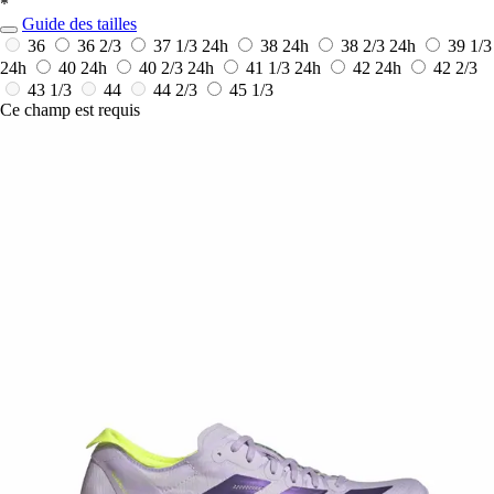
*
Guide des tailles
36
36 2/3
37 1/3
24h
38
24h
38 2/3
24h
39 1/3
24h
40
24h
40 2/3
24h
41 1/3
24h
42
24h
42 2/3
43 1/3
44
44 2/3
45 1/3
Ce champ est requis