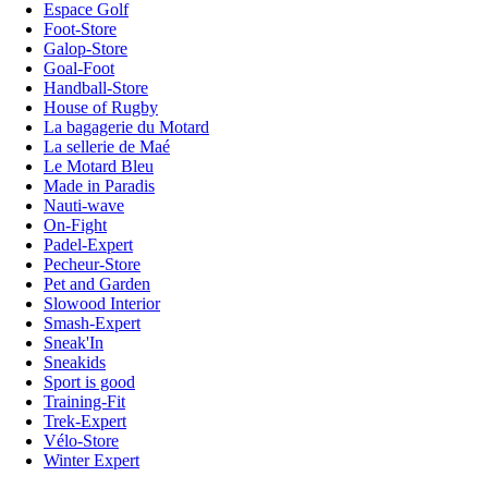
Espace Golf
Foot-Store
Galop-Store
Goal-Foot
Handball-Store
House of Rugby
La bagagerie du Motard
La sellerie de Maé
Le Motard Bleu
Made in Paradis
Nauti-wave
On-Fight
Padel-Expert
Pecheur-Store
Pet and Garden
Slowood Interior
Smash-Expert
Sneak'In
Sneakids
Sport is good
Training-Fit
Trek-Expert
Vélo-Store
Winter Expert