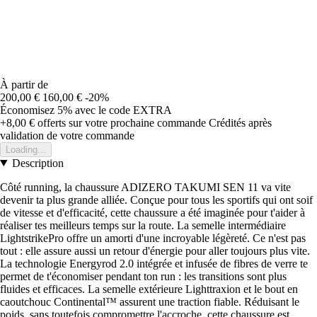
À partir de
200,00 €
160,00 €
-20%
Économisez 5%
avec le code
EXTRA
+8,00 €
offerts sur votre prochaine commande
Crédités après
validation de votre commande
Loading...
Description
Côté running, la chaussure ADIZERO TAKUMI SEN 11 va vite
devenir ta plus grande alliée. Conçue pour tous les sportifs qui ont soif
de vitesse et d'efficacité, cette chaussure a été imaginée pour t'aider à
réaliser tes meilleurs temps sur la route. La semelle intermédiaire
LightstrikePro offre un amorti d'une incroyable légèreté. Ce n'est pas
tout : elle assure aussi un retour d'énergie pour aller toujours plus vite.
La technologie Energyrod 2.0 intégrée et infusée de fibres de verre te
permet de t'économiser pendant ton run : les transitions sont plus
fluides et efficaces. La semelle extérieure Lighttraxion et le bout en
caoutchouc Continental™ assurent une traction fiable. Réduisant le
poids, sans toutefois compromettre l'accroche, cette chaussure est