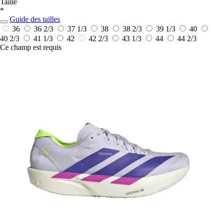
Taille
*
Guide des tailles
36
36 2/3
37 1/3
38
38 2/3
39 1/3
40
40 2/3
41 1/3
42
42 2/3
43 1/3
44
44 2/3
Ce champ est requis