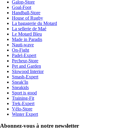
Galop-Store
Goal-Foot
Handball-Store
House of Rugby
La bagagerie du Motard
La sellerie de Maé
Le Motard Bleu
Made in Paradis
Nauti-wave
On-Fight
Padel-Expert
Pecheur-Store
Pet and Garden
Slowood Interior
Smash-Expert
Sneak'In
Sneakids
Sport is good
Training-Fit
Trek-Expert
Vélo-Store
Winter Expert
Abonnez-vous à notre newsletter