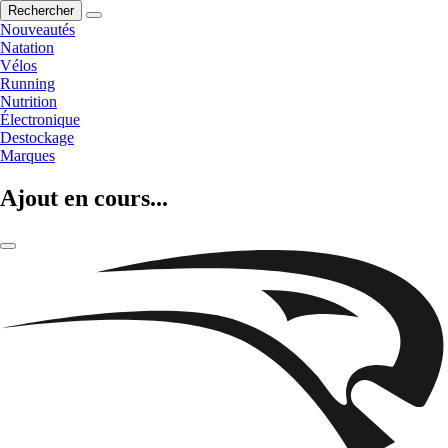
Rechercher
Nouveautés
Natation
Vélos
Running
Nutrition
Électronique
Destockage
Marques
Ajout en cours...