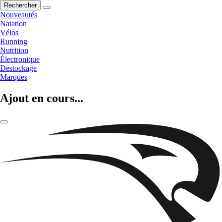
Rechercher
Nouveautés
Natation
Vélos
Running
Nutrition
Électronique
Destockage
Marques
Ajout en cours...