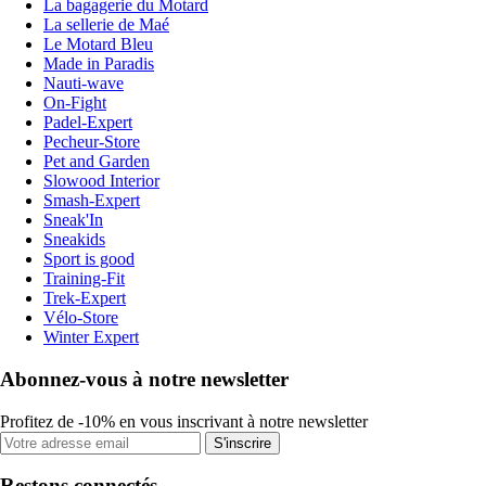
La bagagerie du Motard
La sellerie de Maé
Le Motard Bleu
Made in Paradis
Nauti-wave
On-Fight
Padel-Expert
Pecheur-Store
Pet and Garden
Slowood Interior
Smash-Expert
Sneak'In
Sneakids
Sport is good
Training-Fit
Trek-Expert
Vélo-Store
Winter Expert
Abonnez-vous à notre newsletter
Profitez de -10% en vous inscrivant à notre newsletter
S'inscrire
Restons connectés