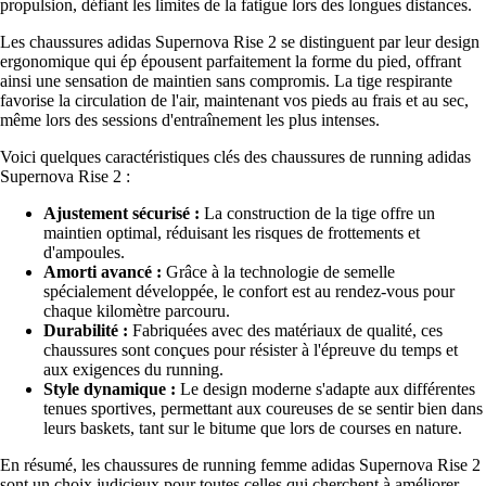
propulsion, défiant les limites de la fatigue lors des longues distances.
Les chaussures adidas Supernova Rise 2 se distinguent par leur design
ergonomique qui ép épousent parfaitement la forme du pied, offrant
ainsi une sensation de maintien sans compromis. La tige respirante
favorise la circulation de l'air, maintenant vos pieds au frais et au sec,
même lors des sessions d'entraînement les plus intenses.
Voici quelques caractéristiques clés des chaussures de running adidas
Supernova Rise 2 :
Ajustement sécurisé :
La construction de la tige offre un
maintien optimal, réduisant les risques de frottements et
d'ampoules.
Amorti avancé :
Grâce à la technologie de semelle
spécialement développée, le confort est au rendez-vous pour
chaque kilomètre parcouru.
Durabilité :
Fabriquées avec des matériaux de qualité, ces
chaussures sont conçues pour résister à l'épreuve du temps et
aux exigences du running.
Style dynamique :
Le design moderne s'adapte aux différentes
tenues sportives, permettant aux coureuses de se sentir bien dans
leurs baskets, tant sur le bitume que lors de courses en nature.
En résumé, les chaussures de running femme adidas Supernova Rise 2
sont un choix judicieux pour toutes celles qui cherchent à améliorer