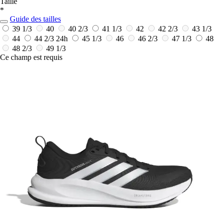
Taille
*
Guide des tailles
39 1/3
40
40 2/3
41 1/3
42
42 2/3
43 1/3
44
44 2/3
24h
45 1/3
46
46 2/3
47 1/3
48
48 2/3
49 1/3
Ce champ est requis