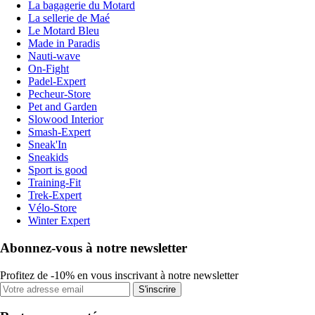
La bagagerie du Motard
La sellerie de Maé
Le Motard Bleu
Made in Paradis
Nauti-wave
On-Fight
Padel-Expert
Pecheur-Store
Pet and Garden
Slowood Interior
Smash-Expert
Sneak'In
Sneakids
Sport is good
Training-Fit
Trek-Expert
Vélo-Store
Winter Expert
Abonnez-vous à notre newsletter
Profitez de -10% en vous inscrivant à notre newsletter
S'inscrire