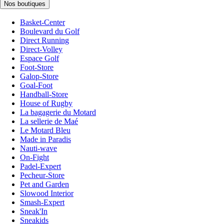
Nos boutiques
Basket-Center
Boulevard du Golf
Direct Running
Direct-Volley
Espace Golf
Foot-Store
Galop-Store
Goal-Foot
Handball-Store
House of Rugby
La bagagerie du Motard
La sellerie de Maé
Le Motard Bleu
Made in Paradis
Nauti-wave
On-Fight
Padel-Expert
Pecheur-Store
Pet and Garden
Slowood Interior
Smash-Expert
Sneak'In
Sneakids