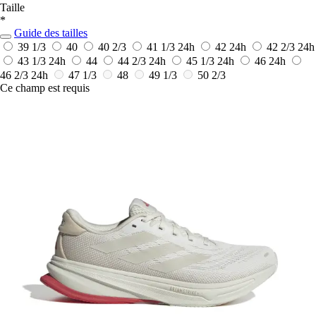
Taille
*
Guide des tailles
39 1/3
40
40 2/3
41 1/3
24h
42
24h
42 2/3
24h
43 1/3
24h
44
44 2/3
24h
45 1/3
24h
46
24h
46 2/3
24h
47 1/3
48
49 1/3
50 2/3
Ce champ est requis