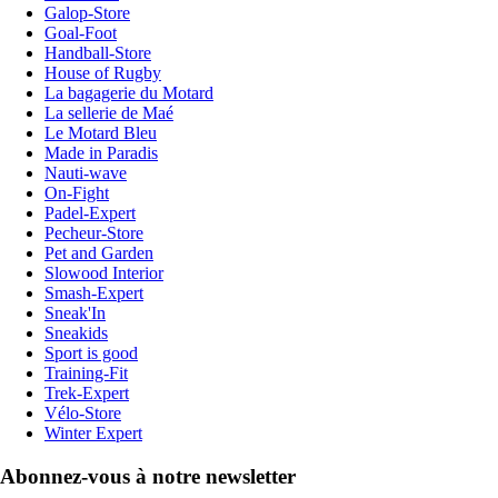
Galop-Store
Goal-Foot
Handball-Store
House of Rugby
La bagagerie du Motard
La sellerie de Maé
Le Motard Bleu
Made in Paradis
Nauti-wave
On-Fight
Padel-Expert
Pecheur-Store
Pet and Garden
Slowood Interior
Smash-Expert
Sneak'In
Sneakids
Sport is good
Training-Fit
Trek-Expert
Vélo-Store
Winter Expert
Abonnez-vous à notre newsletter