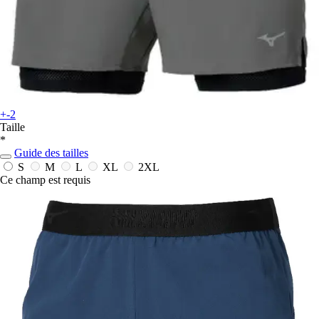
+-2
Taille
*
Guide des tailles
S
M
L
XL
2XL
Ce champ est requis