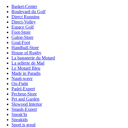
Basket-Center
Boulevard du Golf
Direct Running
Direct-Volley
Espace Golf
Foot-Store
Galop-Store
Goal-Foot
Handball-Store
House of Rugby
La bagagerie du Motard
La sellerie de Maé
Le Motard Bleu
Made in Paradis
Nauti-wave
On-Fight
Padel-Expert
Pecheur-Store
Pet and Garden
Slowood Interior
Smash-Expert
Sneak'In
Sneakids
Sport is good