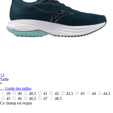
+3
Taille
*
Guide des tailles
39
40
40,5
41
42
42,5
43
44
44,5
45
46
46,5
47
48,5
Ce champ est requis