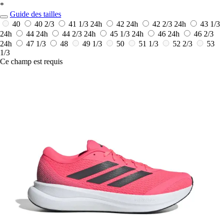
*
Guide des tailles
40
40 2/3
41 1/3
24h
42
24h
42 2/3
24h
43 1/3
24h
44
24h
44 2/3
24h
45 1/3
24h
46
24h
46 2/3
24h
47 1/3
48
49 1/3
50
51 1/3
52 2/3
53
1/3
Ce champ est requis