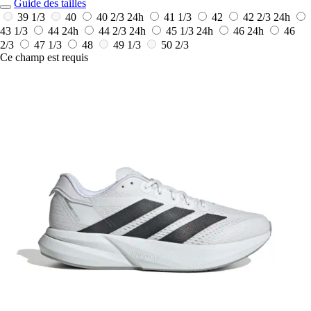
Guide des tailles
39 1/3
40
40 2/3
24h
41 1/3
42
42 2/3
24h
43 1/3
44
24h
44 2/3
24h
45 1/3
24h
46
24h
46
2/3
47 1/3
48
49 1/3
50 2/3
Ce champ est requis