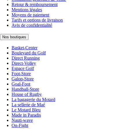
Retour & remboursement
Mentions légales
Moyens de paiement
Tarifs et options de livraison
Avis de confidentialité
Nos boutiques
Basket-Center
Boulevard du Golf
Direct Running
Direct-Volley
Espace Golf
Foot-Store
Galop-Store
Goal-Foot
Handball-Store
House of Rugby
La bagagerie du Motard
La sellerie de Maé
Le Motard Bleu
Made in Paradis
Nauti-wave
On-Fight