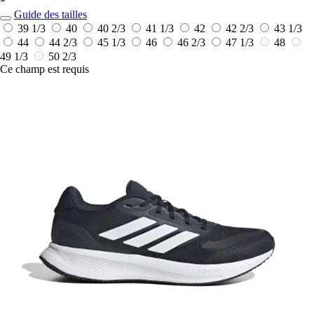
*
Guide des tailles
39 1/3
40
40 2/3
41 1/3
42
42 2/3
43 1/3
44
44 2/3
45 1/3
46
46 2/3
47 1/3
48
49 1/3
50 2/3
Ce champ est requis