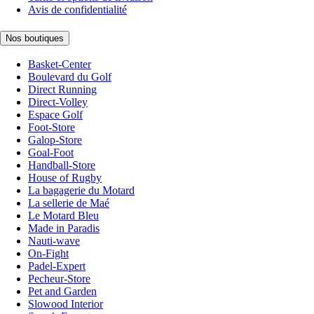
Avis de confidentialité
Nos boutiques
Basket-Center
Boulevard du Golf
Direct Running
Direct-Volley
Espace Golf
Foot-Store
Galop-Store
Goal-Foot
Handball-Store
House of Rugby
La bagagerie du Motard
La sellerie de Maé
Le Motard Bleu
Made in Paradis
Nauti-wave
On-Fight
Padel-Expert
Pecheur-Store
Pet and Garden
Slowood Interior