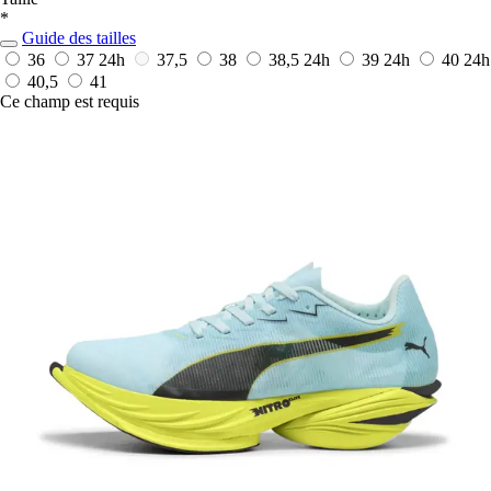
*
Guide des tailles
36
37
24h
37,5
38
38,5
24h
39
24h
40
24h
40,5
41
Ce champ est requis