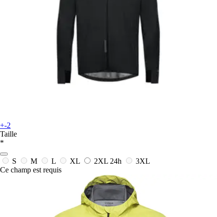
+-2
Taille
*
S
M
L
XL
2XL
24h
3XL
Ce champ est requis