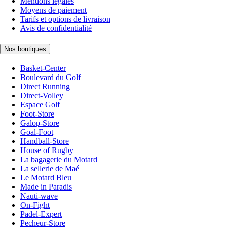
Mentions légales
Moyens de paiement
Tarifs et options de livraison
Avis de confidentialité
Nos boutiques
Basket-Center
Boulevard du Golf
Direct Running
Direct-Volley
Espace Golf
Foot-Store
Galop-Store
Goal-Foot
Handball-Store
House of Rugby
La bagagerie du Motard
La sellerie de Maé
Le Motard Bleu
Made in Paradis
Nauti-wave
On-Fight
Padel-Expert
Pecheur-Store