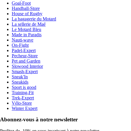
Goal-Foot
Handball-Store
House of Rugby
La bagagerie du Motard
La sellerie de Maé
Le Motard Bleu
Made in Paradis
Nauti-wave
On-Fight
Padel-Expert
Pecheur-Store
Pet and Garden
Slowood Interior
Smash-Expert
Sneak'In
Sneakids
Sport is good
Training-Fit
Trek-Expert
Vélo-Store
Winter Expert
Abonnez-vous à notre newsletter
Profitez de -10% en vous inscrivant à notre newsletter