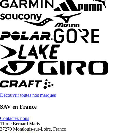
Découvrir toutes nos marques
SAV en France
Contactez-nous
11 rue Bernard Maris
37270 Montlouis-sur-Loire, France