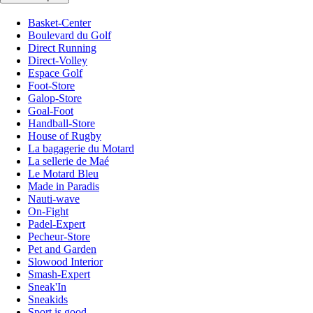
Basket-Center
Boulevard du Golf
Direct Running
Direct-Volley
Espace Golf
Foot-Store
Galop-Store
Goal-Foot
Handball-Store
House of Rugby
La bagagerie du Motard
La sellerie de Maé
Le Motard Bleu
Made in Paradis
Nauti-wave
On-Fight
Padel-Expert
Pecheur-Store
Pet and Garden
Slowood Interior
Smash-Expert
Sneak'In
Sneakids
Sport is good