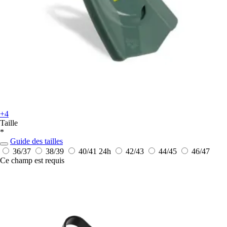
+4
Taille
*
Guide des tailles
36/37
38/39
40/41
24h
42/43
44/45
46/47
Ce champ est requis