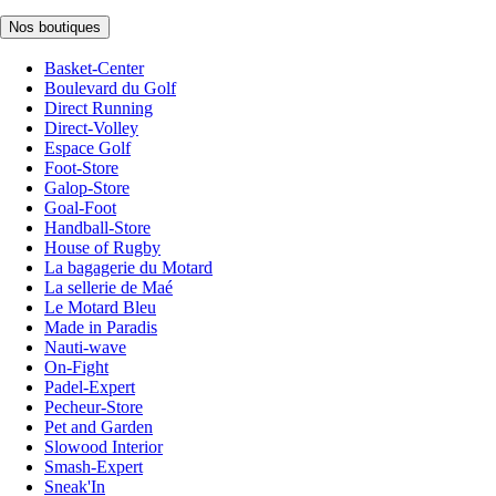
Nos boutiques
Basket-Center
Boulevard du Golf
Direct Running
Direct-Volley
Espace Golf
Foot-Store
Galop-Store
Goal-Foot
Handball-Store
House of Rugby
La bagagerie du Motard
La sellerie de Maé
Le Motard Bleu
Made in Paradis
Nauti-wave
On-Fight
Padel-Expert
Pecheur-Store
Pet and Garden
Slowood Interior
Smash-Expert
Sneak'In