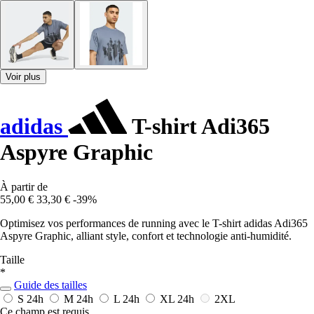
Voir plus
adidas
T-shirt Adi365
Aspyre Graphic
À partir de
55,00 €
33,30 €
-39%
Optimisez vos performances de running avec le T-shirt adidas Adi365
Aspyre Graphic, alliant style, confort et technologie anti-humidité.
Taille
*
Guide des tailles
S
24h
M
24h
L
24h
XL
24h
2XL
Ce champ est requis