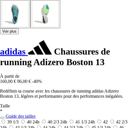
Voir plus
adidas
Chaussures de
running Adizero Boston 13
À partir de
160,00 €
96,00 €
-40%
Redéfinis ta course avec les chaussures de running adidas Adizero
Boston 13, légères et performantes pour des performances inégalées.
Taille
*
Guide des tailles
39 1/3
40
24h
40 2/3
24h
41 1/3
24h
42
42 2/3
24h
43 1/3
24h
44
24h
44 2/3
24h
45 1/3
24h
46