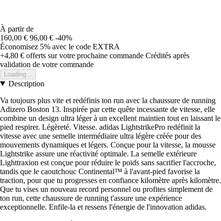
À partir de
160,00 €
96,00 €
-40%
Économisez 5%
avec le code
EXTRA
+4,80 €
offerts sur votre prochaine commande
Crédités après
validation de votre commande
Loading...
Description
Va toujours plus vite et redéfinis ton run avec la chaussure de running
Adizero Boston 13. Inspirée par cette quête incessante de vitesse, elle
combine un design ultra léger à un excellent maintien tout en laissant le
pied respirer. Légèreté. Vitesse. adidas LightstrikePro redéfinit la
vitesse avec une semelle intermédiaire ultra légère créée pour des
mouvements dynamiques et légers. Conçue pour la vitesse, la mousse
Lightstrike assure une réactivité optimale. La semelle extérieure
Lighttraxion est conçue pour réduire le poids sans sacrifier l'accroche,
tandis que le caoutchouc Continental™ à l'avant-pied favorise la
traction, pour que tu progresses en confiance kilomètre après kilomètre.
Que tu vises un nouveau record personnel ou profites simplement de
ton run, cette chaussure de running t'assure une expérience
exceptionnelle. Enfile-la et ressens l'énergie de l'innovation adidas.