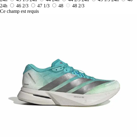
24h
46 2/3
47 1/3
48
48 2/3
Ce champ est requis