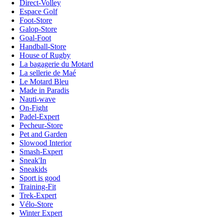
Direct-Volley
Espace Golf
Foot-Store
Galop-Store
Goal-Foot
Handball-Store
House of Rugby
La bagagerie du Motard
La sellerie de Maé
Le Motard Bleu
Made in Paradis
Nauti-wave
On-Fight
Padel-Expert
Pecheur-Store
Pet and Garden
Slowood Interior
Smash-Expert
Sneak'In
Sneakids
Sport is good
Training-Fit
Trek-Expert
Vélo-Store
Winter Expert