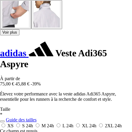
Voir plus
adidas
Veste Adi365
Aspyre
À partir de
75,00 €
45,88 €
-39%
Élevez votre performance avec la veste adidas Adi365 Aspyre,
essentielle pour les runners à la recherche de confort et style.
Taille
*
Guide des tailles
XS
S
24h
M
24h
L
24h
XL
24h
2XL
24h
Ce champ est requis