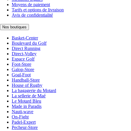
Moyens de paiement
Tarifs et options de livraison
Avis de confidentialité
Nos boutiques
Basket-Center
Boulevard du Golf
Direct Running
Direct-Volley
Espace Golf
Foot-Store
Galop-Store
Goal-Foot
Handball-Store
House of Rugby
La bagagerie du Motard
La sellerie de Maé
Le Motard Bleu
Made in Paradis
Nauti-wave
On-Fight
Padel-Expert
Pecheur-Store