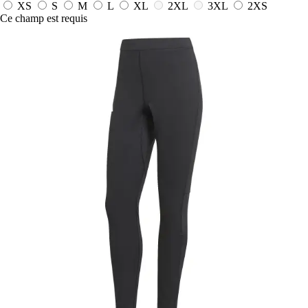
XS
S
M
L
XL
2XL
3XL
2XS
Ce champ est requis