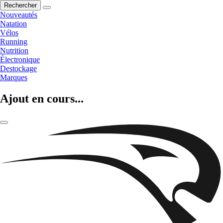
Rechercher
Nouveautés
Natation
Vélos
Running
Nutrition
Électronique
Destockage
Marques
Ajout en cours...