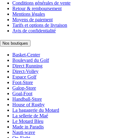
Conditions générales de vente
Retour & remboursement
Mentions légales
Moyens de paiement
Tarifs et options de livraison
Avis de confidentialité
Nos boutiques
Basket-Center
Boulevard du Golf
Direct Running
Direct-Volley
Espace Golf
Foot-Store
Galop-Store
Goal-Foot
Handball-Store
House of Rugby
La bagagerie du Motard
La sellerie de Maé
Le Motard Bleu
Made in Paradis
Nauti-wave
On-Fight