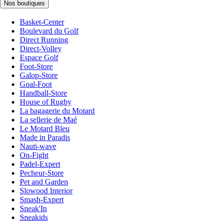
Nos boutiques
Basket-Center
Boulevard du Golf
Direct Running
Direct-Volley
Espace Golf
Foot-Store
Galop-Store
Goal-Foot
Handball-Store
House of Rugby
La bagagerie du Motard
La sellerie de Maé
Le Motard Bleu
Made in Paradis
Nauti-wave
On-Fight
Padel-Expert
Pecheur-Store
Pet and Garden
Slowood Interior
Smash-Expert
Sneak'In
Sneakids