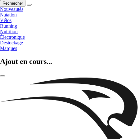
Rechercher
Nouveautés
Natation
Vélos
Running
Nutrition
Électronique
Destockage
Marques
Ajout en cours...