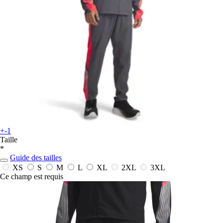
+-1
Taille
*
Guide des tailles
XS
S
M
L
XL
2XL
3XL
Ce champ est requis