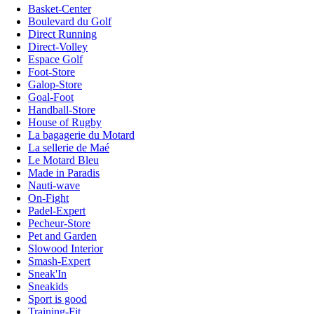
Basket-Center
Boulevard du Golf
Direct Running
Direct-Volley
Espace Golf
Foot-Store
Galop-Store
Goal-Foot
Handball-Store
House of Rugby
La bagagerie du Motard
La sellerie de Maé
Le Motard Bleu
Made in Paradis
Nauti-wave
On-Fight
Padel-Expert
Pecheur-Store
Pet and Garden
Slowood Interior
Smash-Expert
Sneak'In
Sneakids
Sport is good
Training-Fit