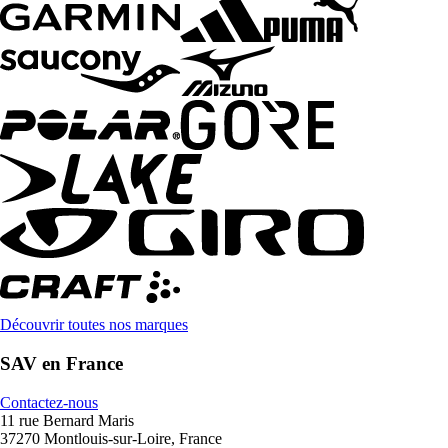
Découvrir toutes nos marques
SAV en France
Contactez-nous
11 rue Bernard Maris
37270 Montlouis-sur-Loire, France