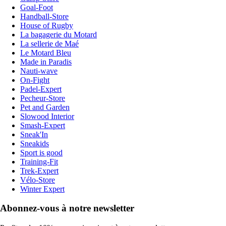
Goal-Foot
Handball-Store
House of Rugby
La bagagerie du Motard
La sellerie de Maé
Le Motard Bleu
Made in Paradis
Nauti-wave
On-Fight
Padel-Expert
Pecheur-Store
Pet and Garden
Slowood Interior
Smash-Expert
Sneak'In
Sneakids
Sport is good
Training-Fit
Trek-Expert
Vélo-Store
Winter Expert
Abonnez-vous à notre newsletter