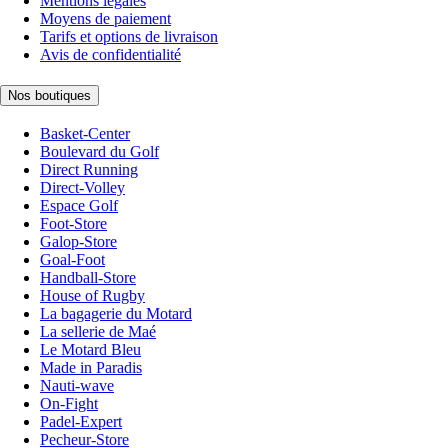
Mentions légales
Moyens de paiement
Tarifs et options de livraison
Avis de confidentialité
Nos boutiques
Basket-Center
Boulevard du Golf
Direct Running
Direct-Volley
Espace Golf
Foot-Store
Galop-Store
Goal-Foot
Handball-Store
House of Rugby
La bagagerie du Motard
La sellerie de Maé
Le Motard Bleu
Made in Paradis
Nauti-wave
On-Fight
Padel-Expert
Pecheur-Store