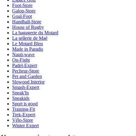
Foot-Store
Galop-Store
Goal-Foot
Handball-Store
House of Rugby
La bagagerie du Motard
La sellerie de Maé
Le Motard Bleu
Made in Paradis
Nauti-wave
On-Fight
Padel-Expert
Pecheur-Store
Pet and Garden
Slowood Interior
Smash-Expert
Sneak'In
Sneakids
Sport is good
Training-Fit
Trek-Expert
Vélo-Store
Winter Expert