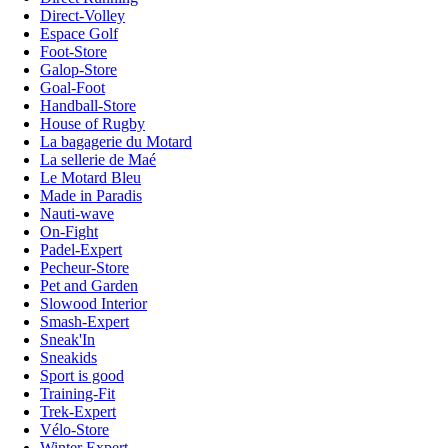
Direct-Volley
Espace Golf
Foot-Store
Galop-Store
Goal-Foot
Handball-Store
House of Rugby
La bagagerie du Motard
La sellerie de Maé
Le Motard Bleu
Made in Paradis
Nauti-wave
On-Fight
Padel-Expert
Pecheur-Store
Pet and Garden
Slowood Interior
Smash-Expert
Sneak'In
Sneakids
Sport is good
Training-Fit
Trek-Expert
Vélo-Store
Winter Expert