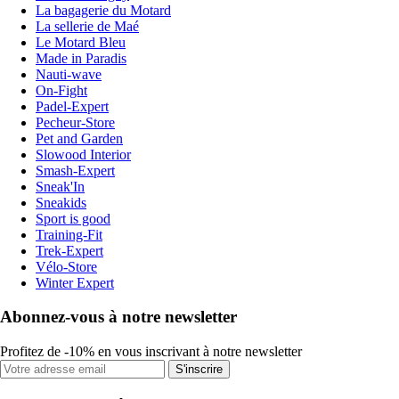
La bagagerie du Motard
La sellerie de Maé
Le Motard Bleu
Made in Paradis
Nauti-wave
On-Fight
Padel-Expert
Pecheur-Store
Pet and Garden
Slowood Interior
Smash-Expert
Sneak'In
Sneakids
Sport is good
Training-Fit
Trek-Expert
Vélo-Store
Winter Expert
Abonnez-vous à notre newsletter
Profitez de -10% en vous inscrivant à notre newsletter
S'inscrire