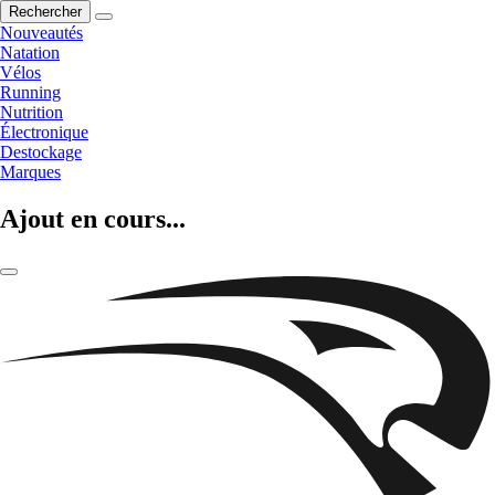
Rechercher
Nouveautés
Natation
Vélos
Running
Nutrition
Électronique
Destockage
Marques
Ajout en cours...