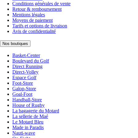
Conditions générales de vente
Retour & remboursement
Mentions légales
Moyens de paiement
Tarifs et options de livraison
Avis de confidentialité
Nos boutiques
Basket-Center
Boulevard du Golf
Direct Running
Direct-Volley
Espace Golf
Foot-Store
Galop-Store
Goal-Foot
Handball-Store
House of Rugby
La bagagerie du Motard
La sellerie de Maé
Le Motard Bleu
Made in Paradis
Nauti-wave