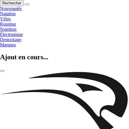
Rechercher
Nouveautés
Natation
Vélos
Running
Nutrition
Électronique
Destockage
Marques
Ajout en cours...