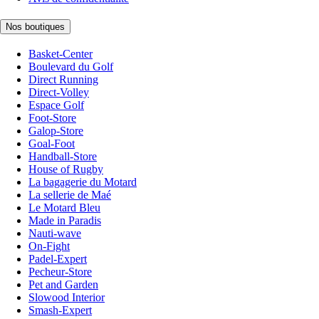
Nos boutiques
Basket-Center
Boulevard du Golf
Direct Running
Direct-Volley
Espace Golf
Foot-Store
Galop-Store
Goal-Foot
Handball-Store
House of Rugby
La bagagerie du Motard
La sellerie de Maé
Le Motard Bleu
Made in Paradis
Nauti-wave
On-Fight
Padel-Expert
Pecheur-Store
Pet and Garden
Slowood Interior
Smash-Expert