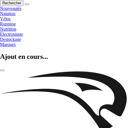
Rechercher
Nouveautés
Natation
Vélos
Running
Nutrition
Électronique
Destockage
Marques
Ajout en cours...