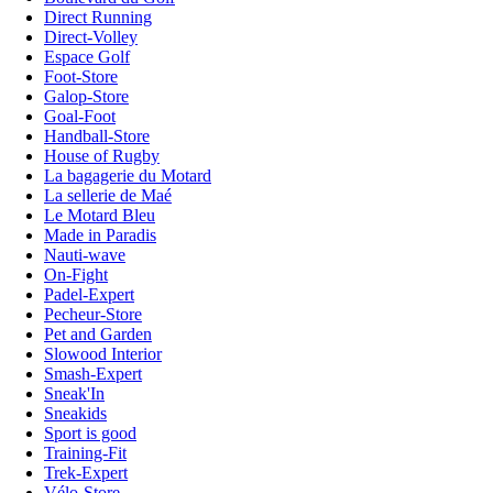
Direct Running
Direct-Volley
Espace Golf
Foot-Store
Galop-Store
Goal-Foot
Handball-Store
House of Rugby
La bagagerie du Motard
La sellerie de Maé
Le Motard Bleu
Made in Paradis
Nauti-wave
On-Fight
Padel-Expert
Pecheur-Store
Pet and Garden
Slowood Interior
Smash-Expert
Sneak'In
Sneakids
Sport is good
Training-Fit
Trek-Expert
Vélo-Store