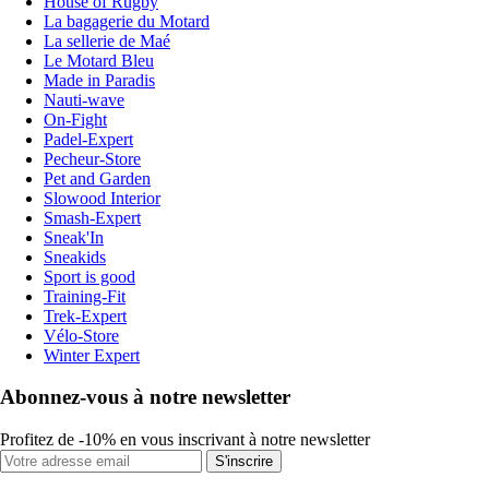
House of Rugby
La bagagerie du Motard
La sellerie de Maé
Le Motard Bleu
Made in Paradis
Nauti-wave
On-Fight
Padel-Expert
Pecheur-Store
Pet and Garden
Slowood Interior
Smash-Expert
Sneak'In
Sneakids
Sport is good
Training-Fit
Trek-Expert
Vélo-Store
Winter Expert
Abonnez-vous à notre newsletter
Profitez de -10% en vous inscrivant à notre newsletter
S'inscrire