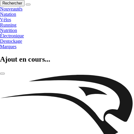
Rechercher
Nouveautés
Natation
Vélos
Running
Nutrition
Électronique
Destockage
Marques
Ajout en cours...