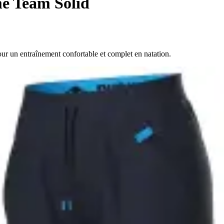
me Team Solid
r un entraînement confortable et complet en natation.