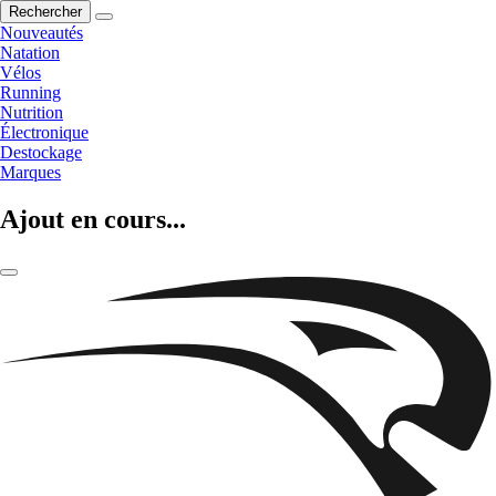
Rechercher
Nouveautés
Natation
Vélos
Running
Nutrition
Électronique
Destockage
Marques
Ajout en cours...