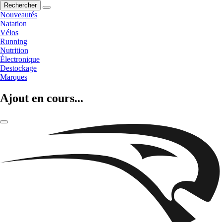
Rechercher
Nouveautés
Natation
Vélos
Running
Nutrition
Électronique
Destockage
Marques
Ajout en cours...