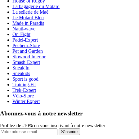
House of Rugby
La bagagerie du Motard
La sellerie de Maé
Le Motard Bleu
Made in Paradis
Nauti-wave
On-Fight
Padel-Expert
Pecheur-Store
Pet and Garden
Slowood Interior
Smash-Expert
Sneak'In
Sneakids
Sport is good
Training-Fit
Trek-Expert
Vélo-Store
Winter Expert
Abonnez-vous à notre newsletter
Profitez de -10% en vous inscrivant à notre newsletter
S'inscrire