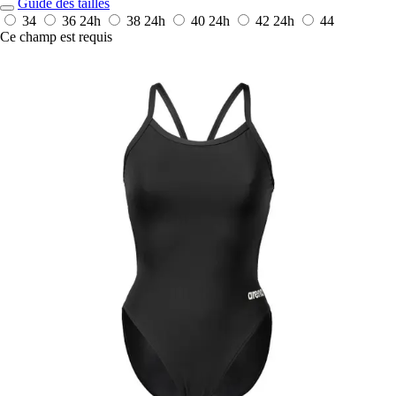
Guide des tailles
34
36
24h
38
24h
40
24h
42
24h
44
Ce champ est requis