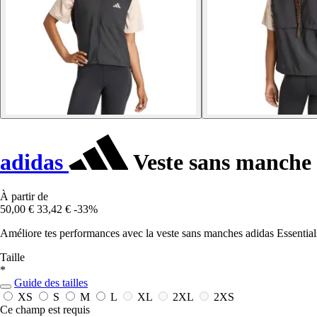
adidas
Veste sans manche 
À partir de
50,00 €
33,42 €
-33%
Améliore tes performances avec la veste sans manches adidas Essentials, 
Taille
*
Guide des tailles
XS
S
M
L
XL
2XL
2XS
Ce champ est requis