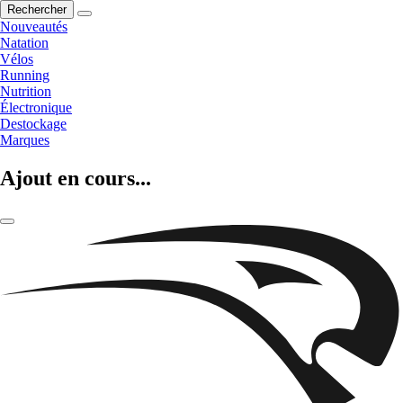
Rechercher
Nouveautés
Natation
Vélos
Running
Nutrition
Électronique
Destockage
Marques
Ajout en cours...