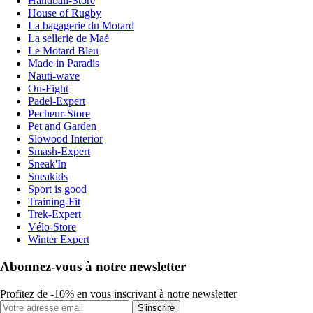
Handball-Store
House of Rugby
La bagagerie du Motard
La sellerie de Maé
Le Motard Bleu
Made in Paradis
Nauti-wave
On-Fight
Padel-Expert
Pecheur-Store
Pet and Garden
Slowood Interior
Smash-Expert
Sneak'In
Sneakids
Sport is good
Training-Fit
Trek-Expert
Vélo-Store
Winter Expert
Abonnez-vous à notre newsletter
Profitez de -10% en vous inscrivant à notre newsletter
S'inscrire