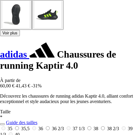
Voir plus
adidas
Chaussures de
running Kaptir 4.0
À partir de
60,00 €
41,43 €
-31%
Découvrez les chaussures de running adidas Kaptir 4.0, alliant confort
exceptionnel et style audacieux pour les jeunes aventuriers.
Taille
*
Guide des tailles
35
35,5
36
36 2/3
37 1/3
38
38 2/3
39
1/3
40