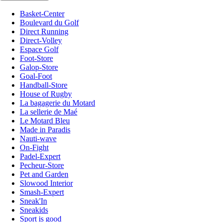
Basket-Center
Boulevard du Golf
Direct Running
Direct-Volley
Espace Golf
Foot-Store
Galop-Store
Goal-Foot
Handball-Store
House of Rugby
La bagagerie du Motard
La sellerie de Maé
Le Motard Bleu
Made in Paradis
Nauti-wave
On-Fight
Padel-Expert
Pecheur-Store
Pet and Garden
Slowood Interior
Smash-Expert
Sneak'In
Sneakids
Sport is good