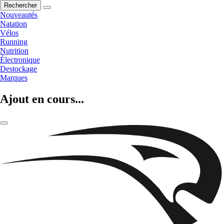
Rechercher
Nouveautés
Natation
Vélos
Running
Nutrition
Électronique
Destockage
Marques
Ajout en cours...