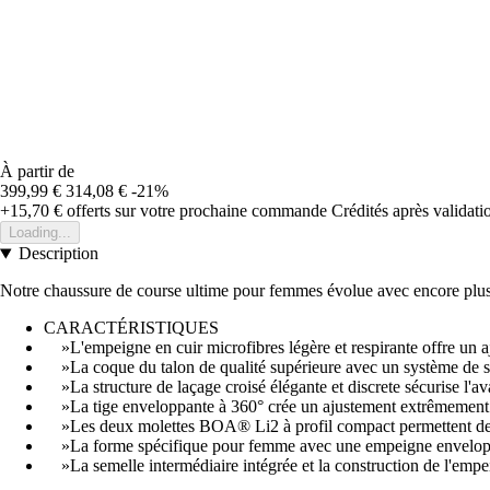
À partir de
399,99 €
314,08 €
-21%
+15,70 €
offerts sur votre prochaine commande
Crédités après validat
Loading...
Description
Notre chaussure de course ultime pour femmes évolue avec encore plus d
CARACTÉRISTIQUES
»L'empeigne en cuir microfibres légère et respirante offre un aju
»La coque du talon de qualité supérieure avec un système de stabi
»La structure de laçage croisé élégante et discrete sécurise l'a
»La tige enveloppante à 360° crée un ajustement extrêmement so
»Les deux molettes BOA® Li2 à profil compact permettent des 
»La forme spécifique pour femme avec une empeigne enveloppant
»La semelle intermédiaire intégrée et la construction de l'empei