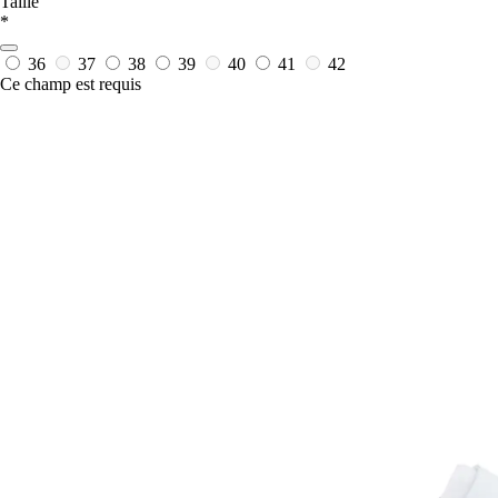
Taille
*
36
37
38
39
40
41
42
Ce champ est requis